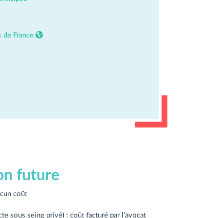
es de France
on future
ucun coût
cte sous seing privé) : coût facturé par l’avocat